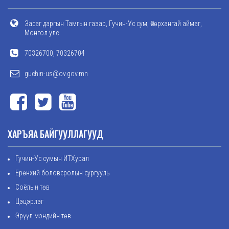
Засаг даргын Тамгын газар, Гучин-Ус сум, Өвөрхангай аймаг,
Монгол улс
70326700, 70326704
guchin-us@ov.gov.mn
ХАРЪЯА БАЙГУУЛЛАГУУД
Гучин-Ус сумын ИТХурал
Ерөнхий боловсролын сургууль
Соёлын төв
Цэцэрлэг
Эрүүл мэндийн төв