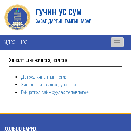
ГУЧИН-УС СУМ
ЗАСАГ ДАРГЫН ТАМГЫН ГАЗАР
ҮНДСЭН ЦЭС
Toggle
navigati
Хяналт шинжилгээ, үнэлгээ
Дотоод хяналтын нэгж
Хяналт шинжилгээ, үнэлгээ
Гүйцэтгэл сайжруулах төлөвлөгөө
ХОЛБОО БАРИХ