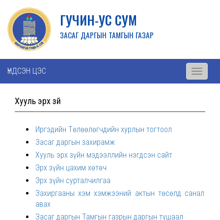
ГУЧИН-УС СУМ
ЗАСАГ ДАРГЫН ТАМГЫН ГАЗАР
ҮНДСЭН ЦЭС
Toggle
navigati
Хууль эрх зүй
Иргэдийн Төлөөлөгчдийн хурлын тогтоол
Засаг даргын захирамж
Хууль эрх зүйн мэдээллийн нэгдсэн сайт
Эрх зүйн цахим хөтөч
Эрх зүйн сурталчилгаа
Захиргааны хэм хэмжээний актын төсөлд санал
авах
Засаг даргын Тамгын газрын даргын тушаал