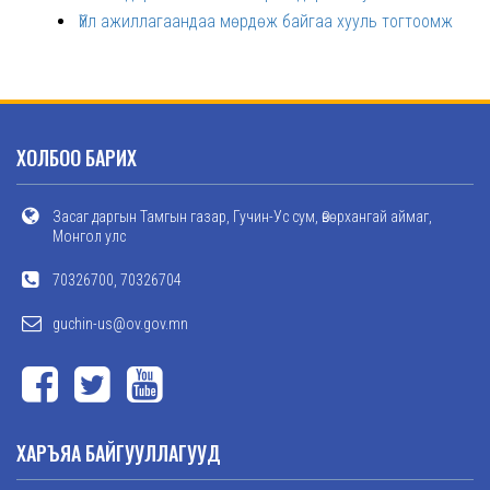
Үйл ажиллагаандаа мөрдөж байгаа хууль тогтоомж
ХОЛБОО БАРИХ
Засаг даргын Тамгын газар, Гучин-Ус сум, Өвөрхангай аймаг,
Монгол улс
70326700, 70326704
guchin-us@ov.gov.mn
ХАРЪЯА БАЙГУУЛЛАГУУД