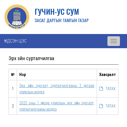
ГУЧИН-УС СУМ
ЗАСАГ ДАРГЫН ТАМГЫН ГАЗАР
ҮНДСЭН ЦЭС
Toggle
navigati
Эрх зүйн сурталчилгаа
№
Нэр
Хавсралт
Эрх зүйн сургалт, сурталчилгааны 2 дугаар
1
ТАТАХ
улирлын мэдээ
2025 оны 1 дүгээр улирлын эрх зүйн сургалт,
2
ТАТАХ
сурталчилгааны мэдээ