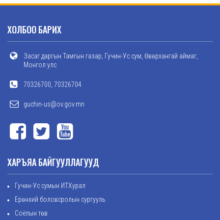
ХОЛБОО БАРИХ
Засаг даргын Тамгын газар, Гучин-Ус сум, Өвөрхангай аймаг,
Монгол улс
70326700, 70326704
guchin-us@ov.gov.mn
ХАРЪЯА БАЙГУУЛЛАГУУД
Гучин-Ус сумын ИТХурал
Ерөнхий боловсролын сургууль
Соёлын төв