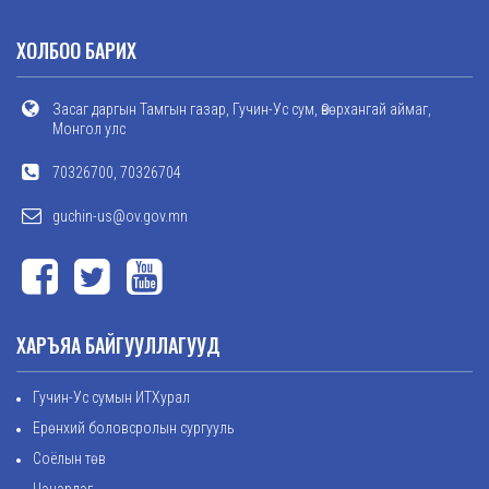
ХОЛБОО БАРИХ
Засаг даргын Тамгын газар, Гучин-Ус сум, Өвөрхангай аймаг,
Монгол улс
70326700, 70326704
guchin-us@ov.gov.mn
ХАРЪЯА БАЙГУУЛЛАГУУД
Гучин-Ус сумын ИТХурал
Ерөнхий боловсролын сургууль
Соёлын төв