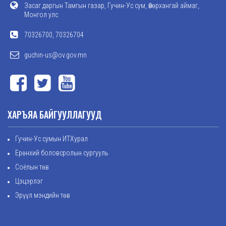
Засаг даргын Тамгын газар, Гучин-Ус сум, Өвөрхангай аймаг,
Монгол улс
70326700, 70326704
guchin-us@ov.gov.mn
ХАРЪЯА БАЙГУУЛЛАГУУД
Гучин-Ус сумын ИТХурал
Ерөнхий боловсролын сургууль
Соёлын төв
Цэцэрлэг
Эрүүл мэндийн төв