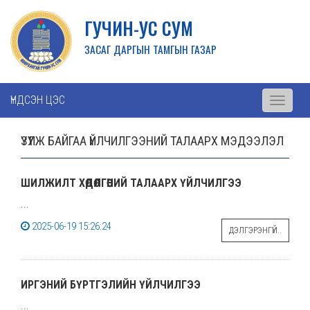
ГУЧИН-УС СУМ
ЗАСАГ ДАРГЫН ТАМГЫН ГАЗАР
ҮНДСЭН ЦЭС
Toggle
navigati
ҮЗҮҮЛЖ БАЙГАА ҮЙЛЧИЛГЭЭНИЙ ТАЛААРХ МЭДЭЭЛЭЛ
ШИЛЖИЛТ ХӨДӨЛГӨӨНИЙ ТАЛААРХ ҮЙЛЧИЛГЭЭ
...
2025-06-19 15:26:24
ДЭЛГЭРЭНГҮЙ..
ИРГЭНИЙ БҮРТГЭЛИЙН ҮЙЛЧИЛГЭЭ
...