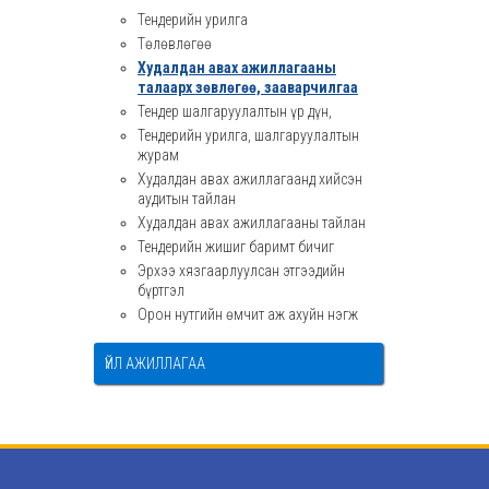
Тендерийн урилга
Төлөвлөгөө
Худалдан авах ажиллагааны
талаарх зөвлөгөө, зааварчилгаа
Тендер шалгаруулалтын үр дүн,
Тендерийн урилга, шалгаруулалтын
журам
Худалдан авах ажиллагаанд хийсэн
аудитын тайлан
Худалдан авах ажиллагааны тайлан
Тендерийн жишиг баримт бичиг
Эрхээ хязгаарлуулсан этгээдийн
бүртгэл
Орон нутгийн өмчит аж ахуйн нэгж
ҮЙЛ АЖИЛЛАГАА