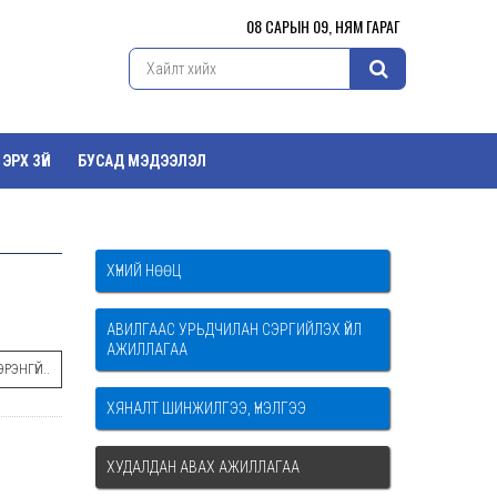
08 САРЫН 09, НЯМ ГАРАГ
ЭРХ ЗҮЙ
БУСАД МЭДЭЭЛЭЛ
ХҮНИЙ НӨӨЦ
АВИЛГААС УРЬДЧИЛАН СЭРГИЙЛЭХ ҮЙЛ
АЖИЛЛАГАА
РЭНГҮЙ..
ХЯНАЛТ ШИНЖИЛГЭЭ, ҮНЭЛГЭЭ
ХУДАЛДАН АВАХ АЖИЛЛАГАА