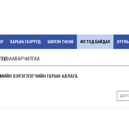
ЭЛ
ХАРЬЯА ГАЗРУУД
ШИЛЭН ТӨСӨВ
ИЛ ТОД БАЙДАЛ
ХУУЛЬ 
ӨӨ, ЗААВАРЧИЛГАА
МИЙН ХЭРЭГЛЭГЧИЙН ГАРЫН АВЛАГА
ДЭЛГЭ