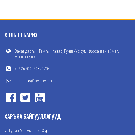
ХОЛБОО БАРИХ
Засаг даргын Тамгын газар, Гучин-Ус сум, Өвөрхангай аймаг,
Монгол улс
70326700, 70326704
guchin-us@ov.gov.mn
ХАРЪЯА БАЙГУУЛЛАГУУД
Гучин-Ус сумын ИТХурал