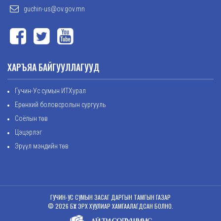
guchin-us@ov.gov.mn
ХАРЪЯА БАЙГУУЛЛАГУУД
Гучин-Ус сумын ИТХурал
Ерөнхий боловсролын сургууль
Соёлын төв
Цэцэрлэг
Эрүүл мэндийн төв
ГУЧИН-УС СУМЫН ЗАСАГ ДАРГЫН ТАМГЫН ГАЗАР
© 2026 БҮХ ЭРХ ХУУЛИАР ХАМГААЛАГДСАН БОЛНО.