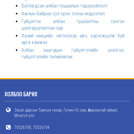
Батлагдсан албан тушаалын тодорхойлолт
Ажлын байрны сул орон тооны мэдээлэл
Гүйцэтгэх албан тушаалтны сонгон
шалгаруулалтын зар
Хүний нөөцийн чиглэлээр авч, хэрэгжүүлж буй
арга хэмжээ
Албан хаагчдын гүйцэтгэлийн үнэлгээ,
гүйцэтгэлийн төлөвлөгөө
ХОЛБОО БАРИХ
Засаг даргын Тамгын газар, Гучин-Ус сум, Өвөрхангай аймаг,
Монгол улс
70326700, 70326704