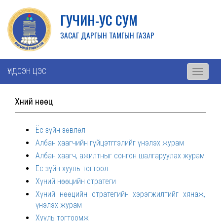
ГУЧИН-УС СУМ
ЗАСАГ ДАРГЫН ТАМГЫН ГАЗАР
ҮНДСЭН ЦЭС
Toggle
navigati
Хүний нөөц
Ёс зүйн зөвлөл
Албан хаагчийн гүйцэтггэлийг үнэлэх журам
Албан хаагч, ажилтныг сонгон шалгаруулах журам
Ёс зүйн хууль тогтоол
Хүний нөөцийн стратеги
Хүний нөөцийн стратегийн хэрэгжилтийг хянаж,
үнэлэх журам
Хууль тогтоомж